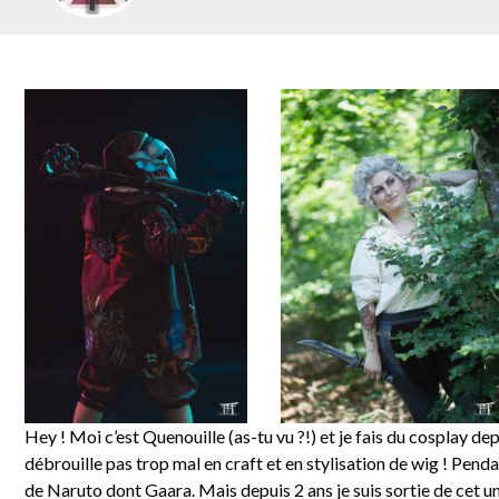
Hey ! Moi c’est Quenouille (as-tu vu ?!) et je fais du cosplay de
débrouille pas trop mal en craft et en stylisation de wig ! Pend
de Naruto dont Gaara. Mais depuis 2 ans je suis sortie de cet u