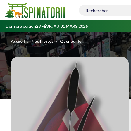
Contenu
principal
Dernière édition
28 FÉVR. AU 01 MARS 2026
›
›
Accueil
Nos Invités
Quenouille