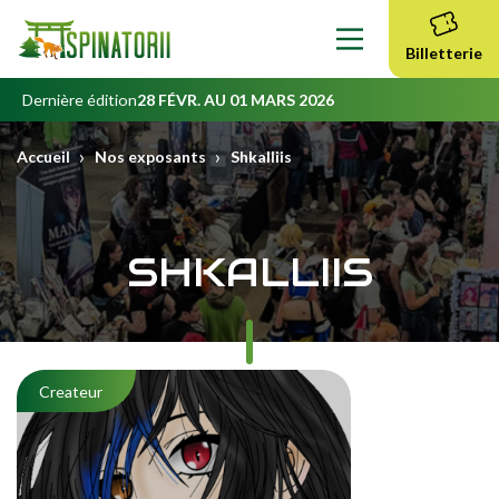
Contenu
principal
Billetterie
Dernière édition
28 FÉVR. AU 01 MARS 2026
›
›
Accueil
Nos exposants
Shkalliis
SHKALLIIS
Createur