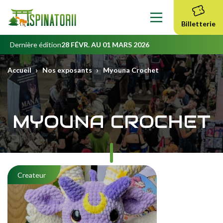
Contenu
principal
Billetterie
Dernière édition
28 FÉVR. AU 01 MARS 2026
›
›
Accueil
Nos exposants
Myouna Crochet
MYOUNA CROCHET
Createur