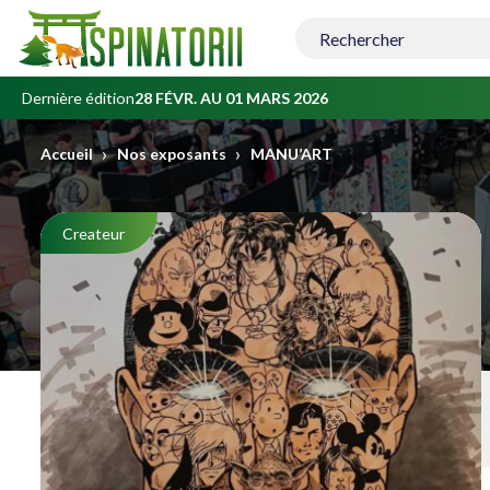
Contenu
principal
Dernière édition
28 FÉVR. AU 01 MARS 2026
›
›
Accueil
Nos exposants
MANU’ART
Createur