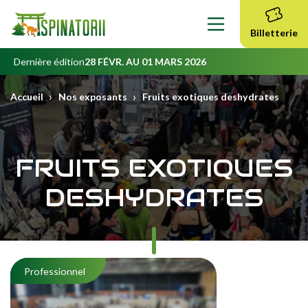
Contenu
principal
Billetterie
Dernière édition
28 FÉVR. AU 01 MARS 2026
›
›
Accueil
Nos exposants
Fruits exotiques deshydrates
FRUITS EXOTIQUES
DESHYDRATES
Professionnel