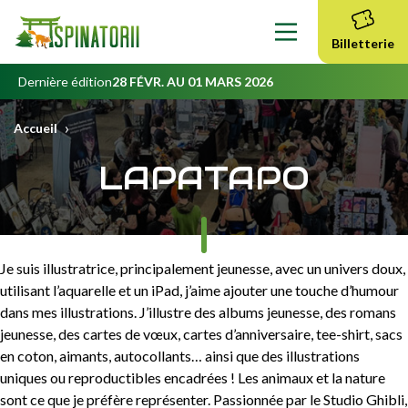
Contenu
principal
Billetterie
Dernière édition
28 FÉVR. AU 01 MARS 2026
›
Accueil
LAPATAPO
Je suis illustratrice, principalement jeunesse, avec un univers doux,
utilisant l’aquarelle et un iPad, j’aime ajouter une touche d’humour
dans mes illustrations. J’illustre des albums jeunesse, des romans
jeunesse, des cartes de vœux, cartes d’anniversaire, tee-shirt, sacs
en coton, aimants, autocollants… ainsi que des illustrations
uniques ou reproductibles encadrées ! Les animaux et la nature
sont ce que je préfère représenter. Passionnée par le Studio Ghibli,