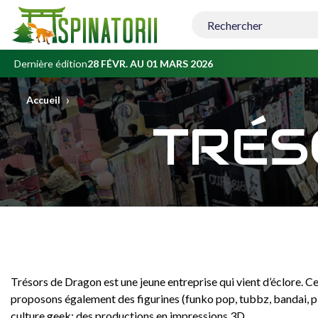
Contenu
principal
Dernière édition
28 FÉVR. AU 01 MARS 2026
›
Accueil
TRÉS
Trésors de Dragon est une jeune entreprise qui vient d’éclore. Ce
proposons également des figurines (funko pop, tubbz, bandai, p
culture geek; des productions en impressions 3D.